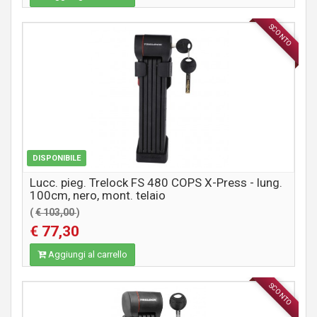
SCONTO
ACCESSORI
DISPONIBILE
Lucc. pieg. Trelock FS 480 COPS X-Press - lung.
100cm, nero, mont. telaio
(
€ 103,00
)
€ 77,30
Aggiungi al carrello
SCONTO
ACCESSORI