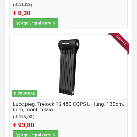
(
€ 11,00
)
€ 8,30
Aggiungi al carrello
SCONTO
ACCESSORI
DISPONIBILE
Lucc.pieg. Trelock FS 480 COPS L - lung. 130cm,
nero, mont. telaio
(
€ 125,00
)
€ 93,80
Aggiungi al carrello