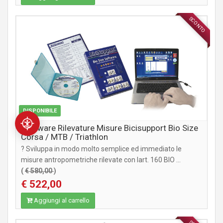
SCONTO
ACCESSORI
DISPONIBILE
Software Rilevature Misure Bicisupport Bio Size
Corsa / MTB / Triathlon
? Sviluppa in modo molto semplice ed immediato le
misure antropometriche rilevate con lart. 160 BIO ...
(
€ 580,00
)
€ 522,00
Aggiungi al carrello