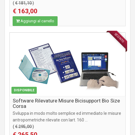
(
€ 181,10
)
€ 163,00
Aggiungi al carrello
SCONTO
ACCESSORI
DISPONIBILE
Software Rilevature Misure Bicisupport Bio Size
Corsa
Sviluppa in modo molto semplice ed immediato le misure
antropometriche rilevate con lart. 160 ...
(
€ 295,00
)
€ 265,50