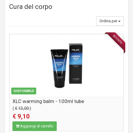
Cura del corpo
Ordina per
SCONTO
INTEGRATORI
DISPONIBILE
XLC warming balm - 100ml tube
(
€ 13,00
)
€ 9,10
Aggiungi al carrello