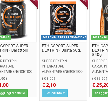
ONIBILE
DISPONIBILE PER PRENOTAZIONE
DISPONIBI
ICSPORT SUPER
ETHICSPORT SUPER
ETHICS
RIN - Barattolo
DEXTRIN - Busta 50g.
DEXTRIN
g.
840g.
R DEXTRIN
SUPER DEXTRIN
SUPER DE
GRATORE
INTEGRATORE
CARBO I
ENTARE ENERGETICO
ALIMENTARE ENERGETICO
ALIMENTA
SE DI CARBOIDRATI DI
A BASE DI CARBOIDRATI DI
A BASE DI
9,90
)
(
€ 3,00
)
(
€ 35,90
)
A GENERAZIONE A
NUOVA GENERAZIONE A
NUOVA GEN
1,00
€ 2,10
€ 25,2
ON ...
CESSION ...
giungi al carrello
Richiedi info
Aggiung