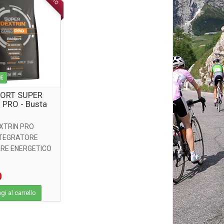
LE
PORT SUPER
 PRO - Busta
XTRIN PRO
NTEGRATORE
RE ENERGETICO
 CARBOIDRATI DI
ERAZIONE ...
0
i al carrello