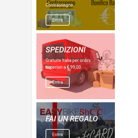
Contrassegno
Entra
SPEDIZIONI
Gratuite Italia per ordini
superiori a € 99,00
Entra
FAI UN REGALO
Entra