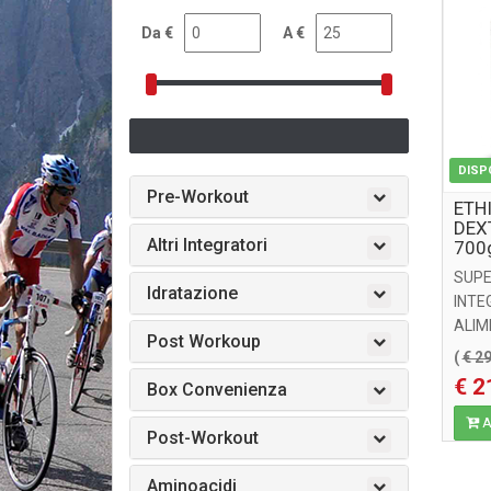
Da €
A €
DISP
Pre-Workout
ETH
DEXT
Altri Integratori
700
SUPE
Idratazione
INTE
ALIM
Post Workoup
A BA
(
€ 2
NUOV
€ 2
Box Convenienza
CESSI
Ag
Post-Workout
Aminoacidi