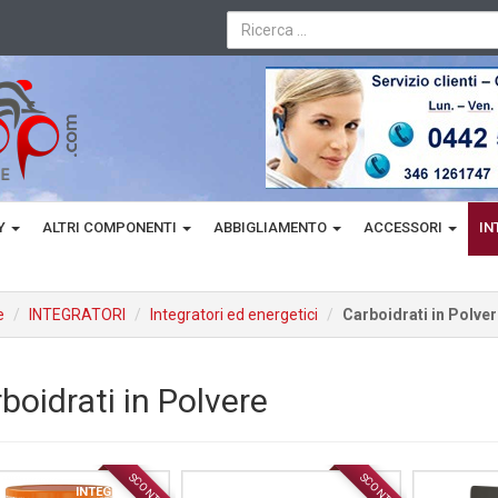
TY
ALTRI COMPONENTI
ABBIGLIAMENTO
ACCESSORI
IN
e
INTEGRATORI
Integratori ed energetici
Carboidrati in Polver
boidrati in Polvere
SCONTO
SCONTO
INTEGRATORI
INTEGRATORI