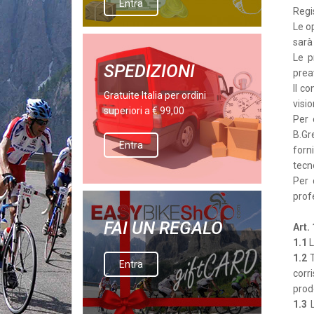
Entra
Regi
Le op
sarà 
Le p
SPEDIZIONI
prea
Il c
Gratuite Italia per ordini
visi
superiori a € 99,00
Per 
B.Gr
Entra
forni
tecn
Per 
prof
FAI UN REGALO
Art.
1.1
L
1.2
T
Entra
corr
prod
1.3
L