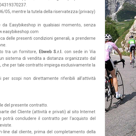
IT04319370237.
06/05, mentre la tutela della riservatezza (privacy)
te da Easybikeshop in qualsiasi momento, senza
 www.easybikeshop.com
ca delle presenti condizioni generali, a prenderne
one.
to tra un fornitore,
Ebweb S.r.l.
con sede in Via
un sistema di vendita a distanza organizzato dal
zi, che per tale contratto impiega esclusivamente la
er scopi non direttamente riferibili all'attività
e del presente contratto.
e del Cliente (attività e privati) al sito Internet
te potrà concludere il contratto per l'acquisto del
eviste.
-line dal cliente, prima del completamento della