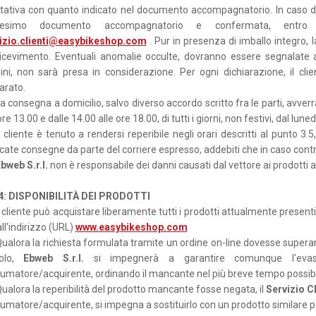
itativa con quanto indicato nel documento accompagnatorio. In caso di
esimo documento accompagnatorio e confermata, entr
izio.clienti@easybikeshop.com
. Pur in presenza di imballo integro, 
ricevimento. Eventuali anomalie occulte, dovranno essere segnalate
ini, non sarà presa in considerazione. Per ogni dichiarazione, il cli
arato.
a consegna a domicilio, salvo diverso accordo scritto fra le parti, avverrà 
ore 13.00 e dalle 14.00 alle ore 18.00, di tutti i giorni, non festivi, dal luned
l cliente è tenuto a rendersi reperibile negli orari descritti al punto 3.
ate consegne da parte del corriere espresso, addebiti che in caso contra
bweb S.r.l.
non è responsabile dei danni causati dal vettore ai prodotti a
 4: DISPONIBILITÀ DEI PRODOTTI
l cliente può acquistare liberamente tutti i prodotti attualmente presenti
all'indirizzo (URL)
www.easybikeshop.com
ualora la richiesta formulata tramite un ordine on-line dovesse supera
colo,
Ebweb S.r.l.
si impegnerà a garantire comunque l'evasio
umatore/acquirente, ordinando il mancante nel più breve tempo possibi
ualora la reperibilità del prodotto mancante fosse negata, il
Servizio C
umatore/acquirente, si impegna a sostituirlo con un prodotto similare 