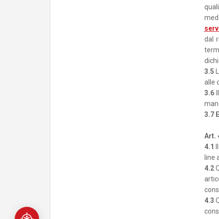
qual
med
serv
dal 
term
dichi
3.5
L
alle 
3.6
I
manc
3.7
E
Art.
4.1
I
line 
4.2
Q
arti
cons
4.3
Q
cons