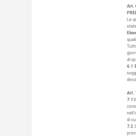
Art.
PRE
La qu
stat
Ebwe
qual
Tutt
gior
di sp
6.1
sogg
decor
Art.
7.1
I
cons
nell'
di cu
7.2
L
prov