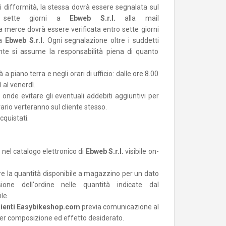
 difformità, la stessa dovrà essere segnalata sul
o sette giorni a
Ebweb S.r.l.
alla mail
la merce dovrà essere verificata entro sette giorni
 a
Ebweb S.r.l.
Ogni segnalazione oltre i suddetti
ente si assume la responsabilità piena di quanto
a piano terra e negli orari di ufficio: dalle ore 8.00
ì al venerdì.
5, onde evitare gli eventuali addebiti aggiuntivi per
rio verteranno sul cliente stesso.
cquistati.
 nel catalogo elettronico di
Ebweb S.r.l.
visibile on-
re la quantità disponibile a magazzino per un dato
ne dell'ordine nelle quantità indicate dal
le.
lienti Easybikeshop.com
previa comunicazione al
per composizione ed effetto desiderato.