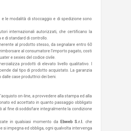
rie e le modalità di stoccaggio e di spedizione sono
ori internazionali autorizzati, che certificano la
e di standard di controllo.
o inerente al prodotto stesso, da segnalare entro 60
 o rimborsare al consumatore l'importo pagato, costi
ater e sexies del codice civile.
rcializza prodotti di elevato livello qualitativo. I
ipende dal tipo di prodotto acquistato. La garanzia
 dalle case produttrici dei beni.
'acquisto on-line, a provvedere alla stampa ed alla
sionato ed accettato in quanto passaggio obbligato
iò al fine di soddisfare integralmente la condizione
ficate in qualsiasi momento da
Ebweb S.r.l.
che
e si impegna ed obbliga, ogni qualvolta intervenga