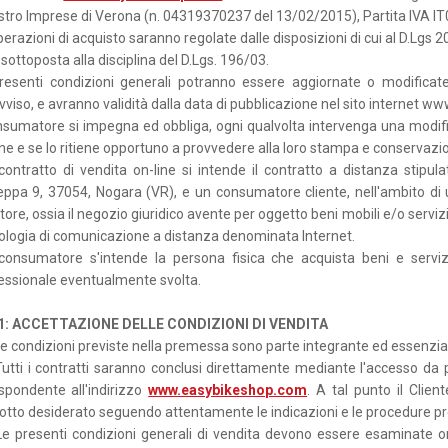
stro Imprese di Verona (n. 04319370237 del 13/02/2015), Partita IVA 
erazioni di acquisto saranno regolate dalle disposizioni di cui al D.Lgs 2
sottoposta alla disciplina del D.Lgs. 196/03.
resenti condizioni generali potranno essere aggiornate o modifica
vviso, e avranno validità dalla data di pubblicazione nel sito internet
onsumatore si impegna ed obbliga, ogni qualvolta intervenga una modifi
one e se lo ritiene opportuno a provvedere alla loro stampa e conservazi
contratto di vendita on-line si intende il contratto a distanza stipula
eppa 9, 37054, Nogara (VR), e un consumatore cliente, nell'ambito di 
tore, ossia il negozio giuridico avente per oggetto beni mobili e/o servi
ologia di comunicazione a distanza denominata Internet.
consumatore s'intende la persona fisica che acquista beni e servizi p
essionale eventualmente svolta.
 1: ACCETTAZIONE DELLE CONDIZIONI DI VENDITA
e condizioni previste nella premessa sono parte integrante ed essenzial
utti i contratti saranno conclusi direttamente mediante l'accesso da part
ispondente all'indirizzo
www.easybikeshop.com
. A tal punto il Clien
otto desiderato seguendo attentamente le indicazioni e le procedure pr
e presenti condizioni generali di vendita devono essere esaminate on