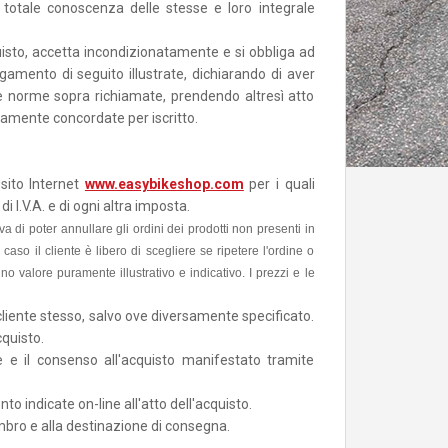
 totale conoscenza delle stesse e loro integrale
quisto, accetta incondizionatamente e si obbliga ad
agamento di seguito illustrate, dichiarando di aver
lle norme sopra richiamate, prendendo altresì atto
vamente concordate per iscritto.
sito Internet
www.easybikeshop.com
per i quali
i I.V.A. e di ogni altra imposta.
va di poter annullare gli ordini dei prodotti non presenti in
aso il cliente è libero di scegliere se ripetere l'ordine o
anno valore puramente illustrativo e indicativo
. I prezzi e le
l cliente stesso, salvo ove diversamente specificato.
cquisto.
e e il consenso all'acquisto manifestato tramite
o indicate on-line all'atto dell'acquisto.
ngombro e alla destinazione di consegna.