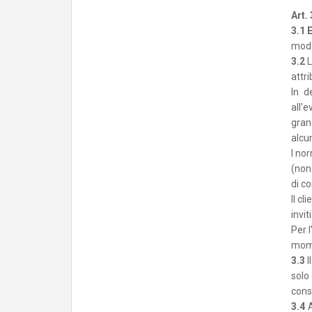
Art.
3.1
E
moda
3.2
L
attr
In d
all'e
gran
alcun
I no
(non 
di c
Il c
invit
Per l
mome
3.3
I
solo 
cons
3.4
A