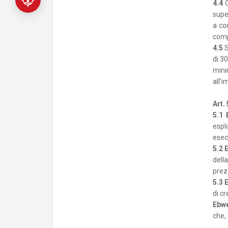
4.4
super
a co
comp
4.5
S
di 30
mini
all'
Art.
5.1
esplo
esec
5.2
E
dell
prez
5.3
E
di cr
Ebwe
che,