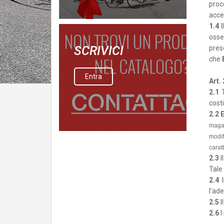
proc
acce
1.4
I
osse
SCRIVICI
pres
che
Entra
Art.
2.1
T
costi
2.2 
magaz
modif
carat
2.3
I
Tale 
2.4
I
l'ade
2.5
I
2.6
I