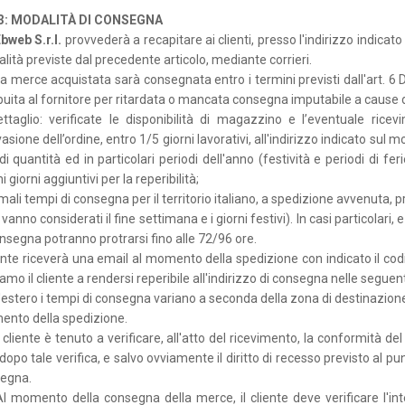
 3: MODALITÀ DI CONSEGNA
bweb S.r.l.
provvederà a recapitare ai clienti, presso l'indirizzo indicato d
lità previste dal precedente articolo, mediante corrieri.
a merce acquistata sarà consegnata entro i termini previsti dall'art. 6
ibuita al fornitore per ritardata o mancata consegna imputabile a cause 
ettaglio: verificate le disponibilità di magazzino e l’eventuale ri
vasione dell’ordine, entro 1/5 giorni lavorativi, all'indirizzo indicato sul 
di quantità ed in particolari periodi dell'anno (festività e periodi di 
i giorni aggiuntivi per la reperibilità;
rmali tempi di consegna per il territorio italiano, a spedizione avvenuta
vanno considerati il fine settimana e i giorni festivi). In casi particolari, 
onsegna potranno protrarsi fino alle 72/96 ore.
liente riceverà una email al momento della spedizione con indicato il co
iamo il cliente a rendersi reperibile all'indirizzo di consegna nelle seguen
'estero i tempi di consegna variano a seconda della zona di destinazione,
nto della spedizione.
l cliente è tenuto a verificare, all'atto del ricevimento, la conformità d
dopo tale verifica, e salvo ovviamente il diritto di recesso previsto al pu
egna.
l momento della consegna della merce, il cliente deve verificare l'inte