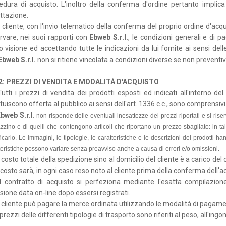
edura di acquisto. L'inoltro della conferma d'ordine pertanto implica
ttazione.
l cliente, con l'invio telematico della conferma del proprio ordine d'ac
rvare, nei suoi rapporti con
Ebweb S.r.l.
, le condizioni generali e di p
o visione ed accettando tutte le indicazioni da lui fornite ai sensi de
Ebweb S.r.l.
non si ritiene vincolata a condizioni diverse se non preventi
 2: PREZZI DI VENDITA E MODALITÀ D'ACQUISTO
utti i prezzi di vendita dei prodotti esposti ed indicati all'interno del 
tuiscono offerta al pubblico ai sensi dell'art. 1336 c.c., sono comprensivi d
Ebweb S.r.l.
non risponde delle eventuali inesattezze dei prezzi riportati e si riser
zino e di quelli che contengono articoli che riportano un prezzo sbagliato: in tal c
icarlo. Le immagini, le tipologie, le caratteristiche e le descrizioni dei prodotti h
teristiche possono variare senza preavviso anche a causa di errori e/o omissioni.
l costo totale della spedizione sino al domicilio del cliente è a carico de
costo sarà, in ogni caso reso noto al cliente prima della conferma dell'a
l contratto di acquisto si perfeziona mediante l'esatta compilazion
sione data on-line dopo essersi registrati.
l cliente può pagare la merce ordinata utilizzando le modalità di pagament
 prezzi delle differenti tipologie di trasporto sono riferiti al peso, all'i