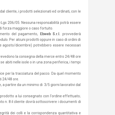
al cliente, i prodotti selezionati ed ordinati, con le
 D.Lgs 206/05. Nessuna responsabilità potrà essere
di forza maggiore o caso fortuito.
cevimento del pagamento,
Ebweb S.r.l.
provvederà
modulo. Per alcuni prodotti oppure in caso di ordini di
ferie agosto/dicembre) potrebbero essere necessari
, prevedono la consegna della merce entro 24/48 ore
e se abiti nelle isole o in una zona periferica, i tempi
dice per la tracciatura del pacco. Da quel momento
ti 24/48 ore.
 a partire da un minimo di 3/5 giorni lavorativi dal
el prodotto a lui consegnato con l'ordine effettuato;
nto n. 8 il cliente dovrà sottoscrivere i documenti di
grità dei colli e la corrispondenza quantitativa e