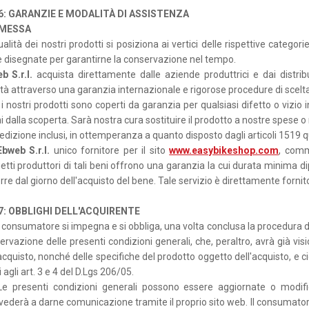
 6: GARANZIE E MODALITÀ DI ASSISTENZA
MESSA
alità dei nostri prodotti si posiziona ai vertici delle rispettive catego
e disegnate per garantirne la conservazione nel tempo.
b S.r.l.
acquista direttamente dalle aziende produttrici e dai distribut
ità attraverso una garanzia internazionale e rigorose procedure di scelta 
i i nostri prodotti sono coperti da garanzia per qualsiasi difetto o vizi
ni dalla scoperta. Sarà nostra cura sostituire il prodotto a nostre spese
edizione inclusi, in ottemperanza a quanto disposto dagli articoli 1519 qu
Ebweb S.r.l.
unico fornitore per il sito
www.easybikeshop.com
, comme
etti produttori di tali beni offrono una garanzia la cui durata minima d
re dal giorno dell'acquisto del bene. Tale servizio è direttamente fornito
 7: OBBLIGHI DELL'ACQUIRENTE
l consumatore si impegna e si obbliga, una volta conclusa la procedura d
ervazione delle presenti condizioni generali, che, peraltro, avrà già vi
acquisto, nonché delle specifiche del prodotto oggetto dell'acquisto, e c
i agli art. 3 e 4 del D.Lgs 206/05.
e presenti condizioni generali possono essere aggiornate o modi
vederà a darne comunicazione tramite il proprio sito web. Il consumator