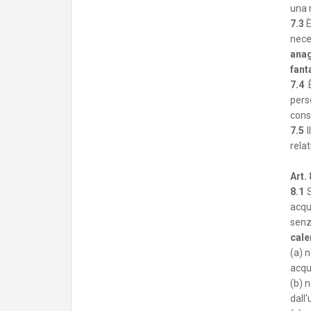
una 
7.3
È
neces
anag
fant
7.4
È
per
cons
7.5
I
relat
Art.
8.1
S
acqu
senza
cale
(a) n
acqui
(b) 
dall'