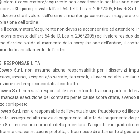
Qualora il consumatore/acquirente non accettasse la sostituzione e 
iore ai 30 giorni previsti dall'art. 54 del D. Lgs. n. 206/2005,
Ebweb S.r.l.
ndizione che il valore dell'ordine si mantenga comunque maggiore o u
ilazione dell'ordine.
e il consumatore/acquirente non dovesse acconsentire ad attendere il 
 giorni previsto dall'art. 54 del D. Lgs. n. 206/2005) ed il valore residu
mo d'ordine valido al momento della compilazione dell'ordine, il contra
immediato annullamento dell'ordine.
 5: RESPONSABILITÀ
Ebweb S.r.l.
non assume alcuna responsabilità per i disservizi imput
sioni, incendi, scioperi e/o serrate, terremoti, alluvioni ed altri similar
uzione nei tempi concordati al contratto.
bweb S.r.l.
non sarà responsabile nei confronti di alcuna parte o di terzi
a mancata esecuzione del contratto per le cause sopra citate, avendo il 
zo corrisposto.
bweb S.r.l.
non è responsabile dell'eventuale uso fraudolento ed illecito
edito, assegni ed altri mezzi di pagamento, all'atto del pagamento dei pr
b S.r.l.
in nessun momento della procedura d'acquisto è in grado di conos
 tramite una connessione protetta, è trasmesso direttamente al gestore 