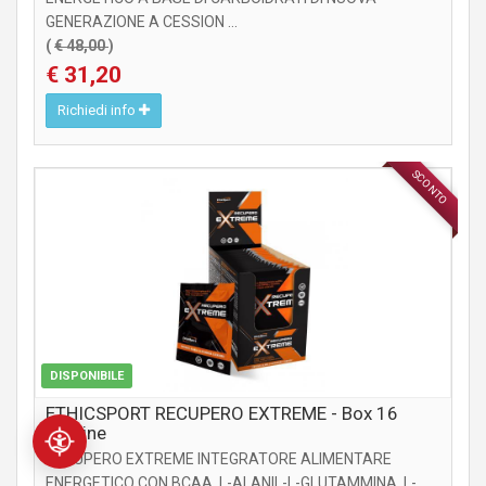
GENERAZIONE A CESSION ...
(
€ 48,00
)
€ 31,20
Richiedi info
SCONTO
INTEGRATORI
DISPONIBILE
ETHICSPORT RECUPERO EXTREME - Box 16
Bustine
RECUPERO EXTREME INTEGRATORE ALIMENTARE
ENERGETICO CON BCAA, L-ALANIL-L-GLUTAMMINA, L-