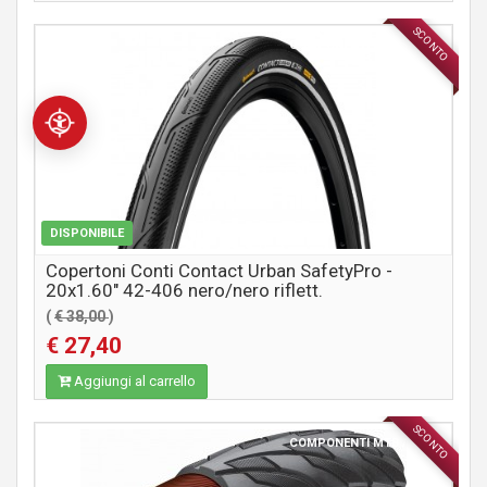
SCONTO
COMPONENTI MTB / CITY
DISPONIBILE
Copertoni Conti Contact Urban SafetyPro -
20x1.60" 42-406 nero/nero riflett.
(
€ 38,00
)
€ 27,40
Aggiungi al carrello
SCONTO
COMPONENTI MTB / CITY