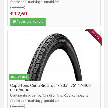
fedele per i tuoi viaggi quotidiani • ...
(
€ 22,00
)
€ 17,60
Aggiungi al carrello
SCONTO
COMPONENTI MTB / CITY
DISPONIBILE
Copertone Conti RideTour - 20x1.75" 47-406
nero/nero
Continental Ride TourOra di un trip. RIDE: compagno
fedele per i tuoi viaggi quotidiani • ...
(
€ 21,00
)