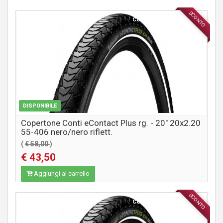
SCONTO
COMPONENTI MTB / CITY
DISPONIBILE
Copertone Conti eContact Plus rg. - 20" 20x2.20
55-406 nero/nero riflett.
(
€ 58,00
)
€ 43,50
Aggiungi al carrello
SCONTO
COMPONENTI MTB / CITY