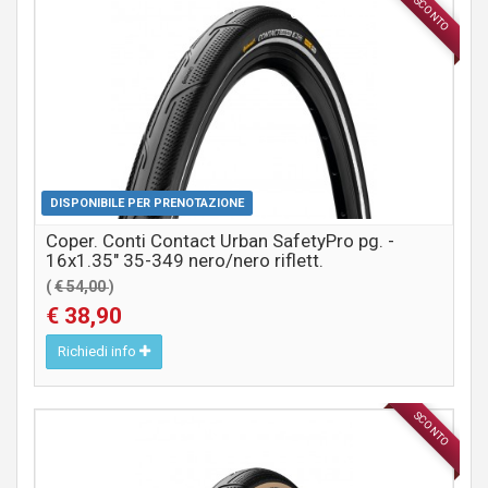
SCONTO
COMPONENTI MTB / CITY
DISPONIBILE PER PRENOTAZIONE
Coper. Conti Contact Urban SafetyPro pg. -
16x1.35" 35-349 nero/nero riflett.
(
€ 54,00
)
€ 38,90
Richiedi info
SCONTO
COMPONENTI MTB / CITY