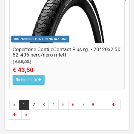
DISPONIBILE PER PRENOTAZIONE
Copertone Conti eContact Plus rg. - 20" 20x2.50
62-406 nero/nero riflett.
(
€ 58,00
)
€ 43,50
Richiedi info
«
1
2
3
4
5
6
7
8
...
45
46
»