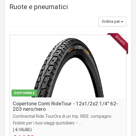
Ruote e pneumatici
Ordina per
SCONTO
COMPONENTI MTB / CITY
DISPONIBILE
Copertone Conti RideTour - 12x1/2x2 1/4" 62-
203 nero/nero
Continental Ride TourOra di un trip. RIDE: compagno
fedele per i tuoi viaggi quotidiani • ...
(
€ 19,00
)