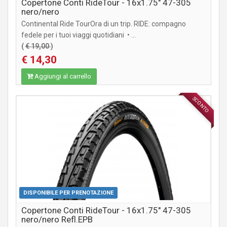
Copertone Conti RideTour - 16x1.75" 47-305
nero/nero
Continental Ride TourOra di un trip. RIDE: compagno
fedele per i tuoi viaggi quotidiani • ...
(
€ 19,00
)
€ 14,30
Aggiungi al carrello
SCONTO
COMPONENTI MTB / CITY
DISPONIBILE PER PRENOTAZIONE
Copertone Conti RideTour - 16x1.75" 47-305
nero/nero Refl.EPB