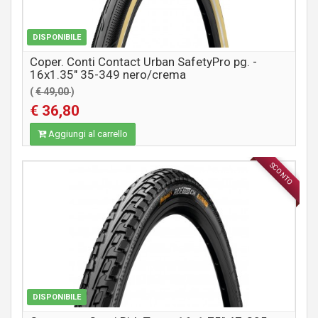
DISPONIBILE
Coper. Conti Contact Urban SafetyPro pg. -
16x1.35" 35-349 nero/crema
(
€ 49,00
)
€ 36,80
Aggiungi al carrello
SCONTO
COMPONENTI MTB / CITY
DISPONIBILE