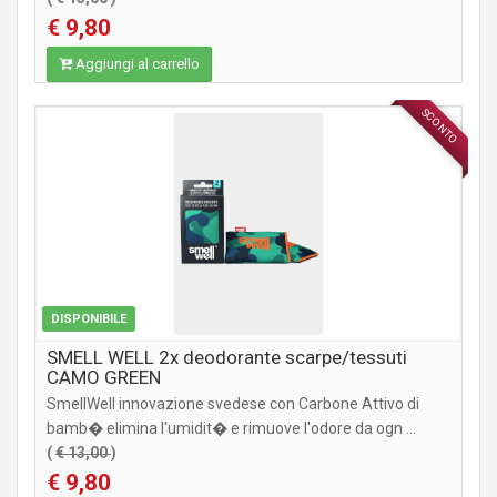
€ 9,80
Aggiungi al carrello
SCONTO
ACCESSORI
DISPONIBILE
SMELL WELL 2x deodorante scarpe/tessuti
CAMO GREEN
SmellWell innovazione svedese con Carbone Attivo di
bamb� elimina l'umidit� e rimuove l'odore da ogn ...
(
€ 13,00
)
€ 9,80