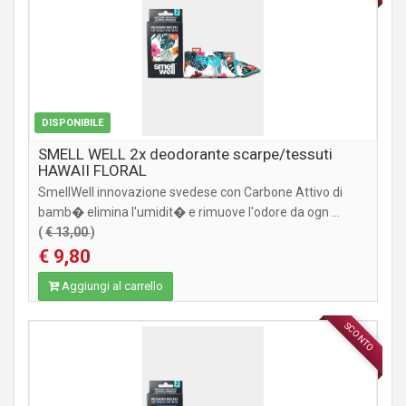
DISPONIBILE
SMELL WELL 2x deodorante scarpe/tessuti
HAWAII FLORAL
SmellWell innovazione svedese con Carbone Attivo di
bamb� elimina l'umidit� e rimuove l'odore da ogn ...
(
€ 13,00
)
€ 9,80
Aggiungi al carrello
SCONTO
ACCESSORI