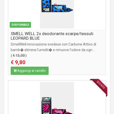
DISPONIBILE
SMELL WELL 2x deodorante scarpe/tessuti
LEOPARD BLUE
SmellWell innovazione svedese con Carbone Attivo di
bamb� elimina l'umidit� e rimuove l'odore da ogn ...
(
€ 13,00
)
€ 9,80
Aggiungi al carrello
SCONTO
ACCESSORI