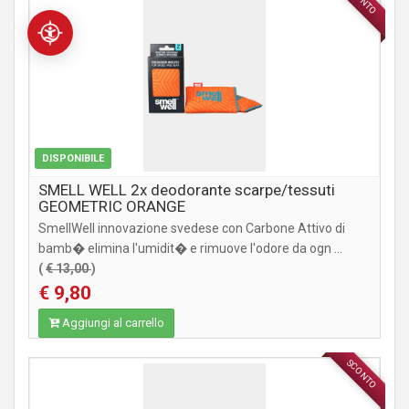
ACCESSORI
DISPONIBILE
SMELL WELL 2x deodorante scarpe/tessuti
GEOMETRIC ORANGE
SmellWell innovazione svedese con Carbone Attivo di
bamb� elimina l'umidit� e rimuove l'odore da ogn ...
(
€ 13,00
)
€ 9,80
Aggiungi al carrello
SCONTO
ACCESSORI