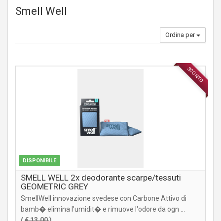
Smell Well
Ordina per
SCONTO
ACCESSORI
DISPONIBILE
SMELL WELL 2x deodorante scarpe/tessuti
GEOMETRIC GREY
SmellWell innovazione svedese con Carbone Attivo di
bamb� elimina l'umidit� e rimuove l'odore da ogn ...
(
€ 13,00
)