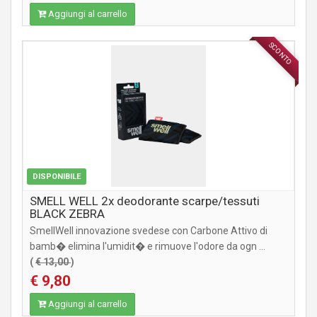
Aggiungi al carrello
SCONTO
ACCESSORI
DISPONIBILE
SMELL WELL 2x deodorante scarpe/tessuti
BLACK ZEBRA
SmellWell innovazione svedese con Carbone Attivo di
bamb� elimina l'umidit� e rimuove l'odore da ogn ...
(
€ 13,00
)
€ 9,80
Aggiungi al carrello