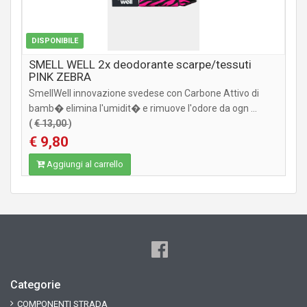
DISPONIBILE
SMELL WELL 2x deodorante scarpe/tessuti
PINK ZEBRA
SmellWell innovazione svedese con Carbone Attivo di
bamb� elimina l'umidit� e rimuove l'odore da ogn ...
(
€ 13,00
)
€ 9,80
Aggiungi al carrello
Categorie
COMPONENTI STRADA