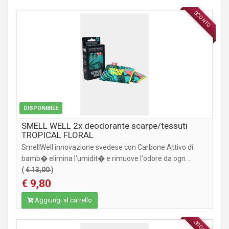
SCONTO
ACCESSORI
DISPONIBILE
SMELL WELL 2x deodorante scarpe/tessuti
TROPICAL FLORAL
SmellWell innovazione svedese con Carbone Attivo di
bamb� elimina l'umidit� e rimuove l'odore da ogn ...
(
€ 13,00
)
€ 9,80
Aggiungi al carrello
SCONTO