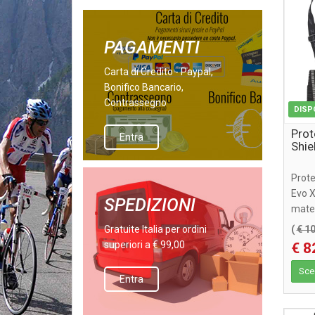
PAGAMENTI
Carta di Credito - Paypal,
Bonifico Bancario,
Contrassegno
DISP
Prot
Entra
Shie
Prote
Evo X
SPEDIZIONI
materi
tecno
Gratuite Italia per ordini
(
€ 1
superiori a € 99,00
€ 8
Sceg
Entra