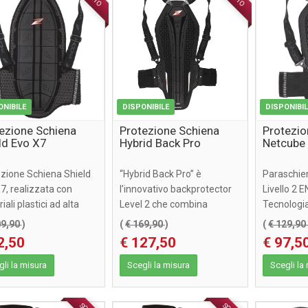
ONIBILE
DISPONIBILE
DISPONIBI
ezione Schiena
Protezione Schiena
Protezio
ld Evo X7
Hybrid Back Pro
Netcube
zione Schiena Shield
“Hybrid Back Pro” è
Paraschien
7, realizzata con
l’innovativo backprotector
Livello 2 E
ali plastici ad alta
Level 2 che combina
Tecnologia
logia che si deform ...
protezione ottimale,
limitato (6
09,90
)
(
€ 169,90
)
(
€ 129,9
ergonomia, c ...
2,50
€ 127,50
€ 97,5
li la misura
Scegli la misura
Scegli la