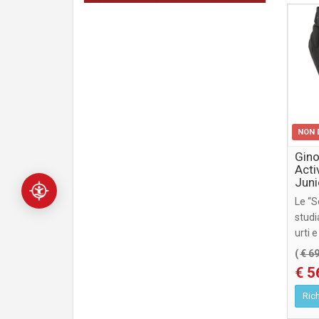
NON 
Gino
Acti
Juni
Le “S
studi
urti 
gomito
(
€ 6
€ 5
Rich