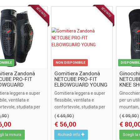
SCONTO
SCONTO
ABBIGLIAMENTO
ABBIGLIAMENTO
ONIBILE
NON DISPONIBILE
DISPONIBI
tiera Zandonà
Gomitiera Zandonà
Ginocch
CUBE PRO-FIT
NETCUBE PRO-FIT
NETCUBE
OWGUARD
ELBOWGUARD YOUNG
KNEE S
iera leggera e super
Gomitiera leggera e super
Ginocchie
bile, ventilata e
flessibile, ventilata e
per un utili
rtevole, studiata per
confortevole, studiata per
mountain, 
ggere gomito ...
proteggere gomito ...
difendere a
9,90
)
(
€ 69,90
)
(
€ 99,90
)
6,00
€ 56,00
€ 80,0
li la misura
Richiedi info
Scegli la