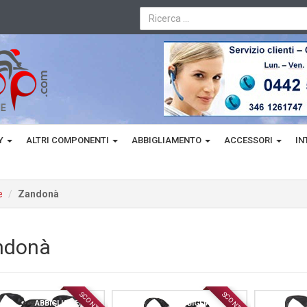
TY
ALTRI COMPONENTI
ABBIGLIAMENTO
ACCESSORI
IN
e
Zandonà
ndonà
SCONTO
SCONTO
ABBIGLIAMENTO
ABBIGLIAMENTO