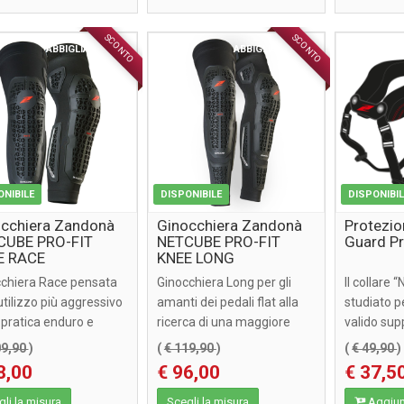
SCONTO
SCONTO
ABBIGLIAMENTO
ABBIGLIAMENTO
ONIBILE
DISPONIBILE
DISPONIBI
cchiera Zandonà
Ginocchiera Zandonà
Protezio
CUBE PRO-FIT
NETCUBE PRO-FIT
Guard P
E RACE
KNEE LONG
chiera Race pensata
Ginocchiera Long per gli
Il collare 
’utilizzo più aggressivo
amanti dei pedali flat alla
studiato p
i pratica enduro e
ricerca di una maggiore
valido sup
ll, ...
protezione della ...
offrendo ..
09,90
)
(
€ 119,90
)
(
€ 49,90
)
8,00
€ 96,00
€ 37,5
li la misura
Scegli la misura
Aggiung