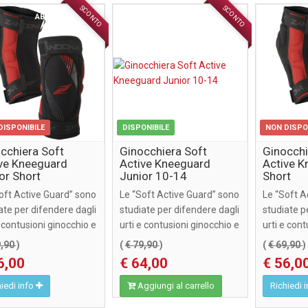
SCONTO
SCONTO
ABBIGLIAMENTO
ABBIGLIAMENTO
DISPONIBILE
DISPONIBILE
NON DISPO
cchiera Soft
Ginocchiera Soft
Ginocchi
ve Kneeguard
Active Kneeguard
Active 
or Short
Junior 10-14
Short
oft Active Guard” sono
Le “Soft Active Guard” sono
Le “Soft A
ate per difendere dagli
studiate per difendere dagli
studiate p
e contusioni ginocchio e
urti e contusioni ginocchio e
urti e con
, attut ...
gomito, attut ...
gomito, att
9,90
)
(
€ 79,90
)
(
€ 69,90
)
6,00
€ 64,00
€ 56,0
iedi info
Aggiungi al carrello
Richiedi 