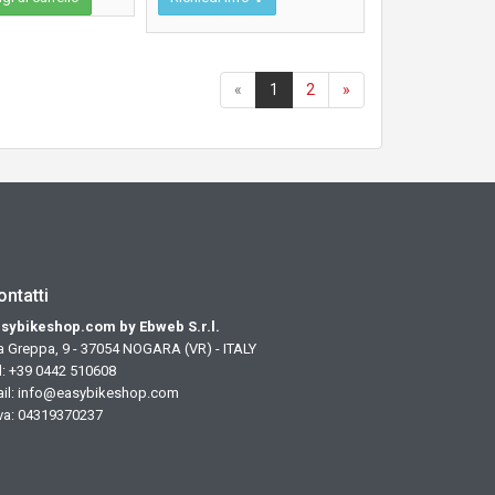
«
1
2
»
ontatti
sybikeshop.com by Ebweb S.r.l.
a Greppa, 9 - 37054 NOGARA (VR) - ITALY
l: +39 0442 510608
il:
info@easybikeshop.com
iva: 04319370237