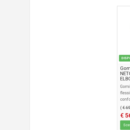
DISP
Gomi
NET
ELB
Gomit
flessi
confo
prote
(
€ 6
€ 5
Sceg