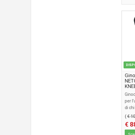
DISP
Gino
NET
KNE
Ginoc
per l
di ch
downhi
(
€ 1
€ 8
Sceg