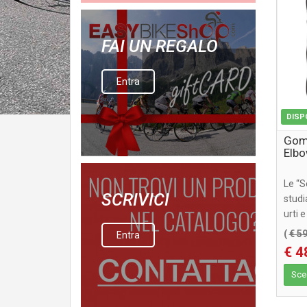
FAI UN REGALO
Entra
DISP
Gomi
Elb
Le “S
SCRIVICI
studi
urti 
gomito
(
€ 5
Entra
€ 4
Sceg