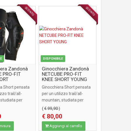
SCONTO
SCONTO
ABBIGLIAMENTO
ABBIGLIAMENTO
LE
DISPONIBILE
iera Zandonà
Ginocchiera Zandonà
 PRO-FIT
NETCUBE PRO-FIT
HORT
KNEE SHORT YOUNG
ra Short pensata
Ginocchiera Short pensata
zzo trail/all-
per un utilizzo trail/all-
studiata per
mountain, studiata per
l meglio ...
difendere al meglio ...
(
€ 99,90
)
0
€ 80,00
 misura
Aggiungi al carrello