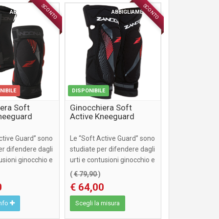
SCONTO
SCONTO
ABBIGLIAMENTO
ABBIGLIAMENTO
NIBILE
DISPONIBILE
era Soft
Ginocchiera Soft
Kneeguard
Active Kneeguard
ctive Guard” sono
Le “Soft Active Guard” sono
er difendere dagli
studiate per difendere dagli
tusioni ginocchio e
urti e contusioni ginocchio e
ut ...
gomito, attut ...
(
€ 79,90
)
0
€ 64,00
info
Scegli la misura