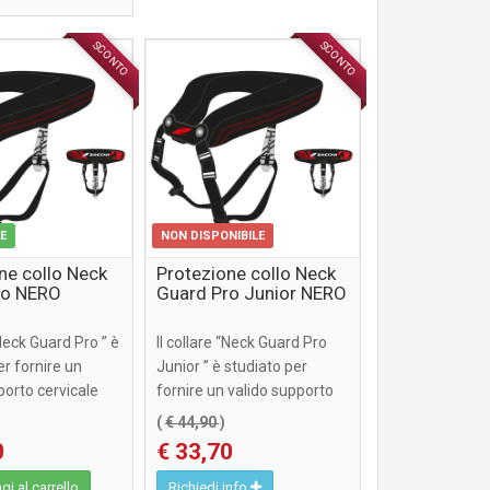
SCONTO
SCONTO
ABBIGLIAMENTO
ABBIGLIAMENTO
LE
NON DISPONIBILE
ne collo Neck
Protezione collo Neck
ro NERO
Guard Pro Junior NERO
“Neck Guard Pro ” è
Il collare “Neck Guard Pro
er fornire un
Junior ” è studiato per
porto cervicale
fornire un valido supporto
.
cervicale ...
(
€ 44,90
)
0
€ 33,70
i al carrello
Richiedi info