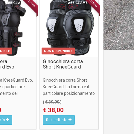
SCONTO
SCONTO
ABBIGLIAMENTO
ABBIGLIAMENTO
NIBILE
NON DISPONIBILE
era
Ginocchiera corta
rd Evo
Short KneeGuard
ra KneeGuard Evo.
Ginocchiera corta Short
il particolare
KneeGuard. La forma e il
mento dei
particolare posizionamento
lastici garantis ...
dei cinghietti elastici ...
(
€ 39,90
)
0
€ 38,00
info
Richiedi info