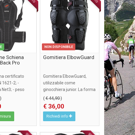
LE
NON DISPONIBILE
ne Schiena
Gomitiera ElbowGuard
 Back Pro
a certificato
Gomitiera ElbowGuard,
N 1621-2; -
utilizzabile come
 Net3; - peso
ginocchiera junior. La forma
50gr versione ...
e il particolare
0
)
(
€ 44,90
)
posizionamento ...
0
€ 36,00
 misura
Richiedi info