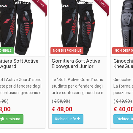
SCONTO
SCONTO
ABBIGLIAMENTO
ABBIGLIAMENTO
ONIBILE
NON DISPONIBILE
NON DISPO
tiera Soft Active
Gomitiera Soft Active
Ginocchi
owguard
Elbowguard Junior
KneeGua
oft Active Guard” sono
Le “Soft Active Guard” sono
Ginocchie
ate per difendere dagli
studiate per difendere dagli
La forma e 
e contusioni ginocchio e
urti e contusioni ginocchio e
posiziona
, attut ...
gomito, attut ...
cinghietti e
9,90
)
(
€ 59,90
)
(
€ 49,90
)
8,00
€ 48,00
€ 40,0
li la misura
Richiedi info
Richiedi 